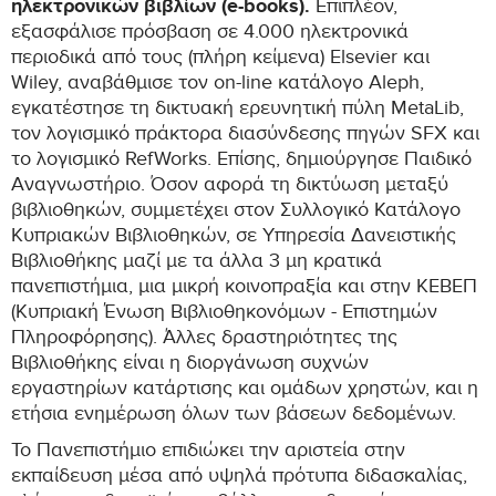
ηλεκτρονικών βιβλίων (e-books).
Επιπλέον,
εξασφάλισε πρόσβαση σε 4.000 ηλεκτρονικά
περιοδικά από τους (πλήρη κείμενα) Elsevier και
Wiley, αναβάθμισε τον on-line κατάλογο Aleph,
εγκατέστησε τη δικτυακή ερευνητική πύλη MetaLib,
τον λογισμικό πράκτορα διασύνδεσης πηγών SFX και
το λογισμικό RefWorks. Επίσης, δημιούργησε Παιδικό
Αναγνωστήριο. Όσον αφορά τη δικτύωση μεταξύ
βιβλιοθηκών, συμμετέχει στον Συλλογικό Κατάλογο
Κυπριακών Βιβλιοθηκών, σε Υπηρεσία Δανειστικής
Βιβλιοθήκης μαζί με τα άλλα 3 μη κρατικά
πανεπιστήμια, μια μικρή κοινοπραξία και στην ΚΕΒΕΠ
(Κυπριακή Ένωση Βιβλιοθηκονόμων - Επιστημών
Πληροφόρησης). Άλλες δραστηριότητες της
Βιβλιοθήκης είναι η διοργάνωση συχνών
εργαστηρίων κατάρτισης και ομάδων χρηστών, και η
ετήσια ενημέρωση όλων των βάσεων δεδομένων.
Το Πανεπιστήμιο επιδιώκει την αριστεία στην
εκπαίδευση μέσα από υψηλά πρότυπα διδασκαλίας,