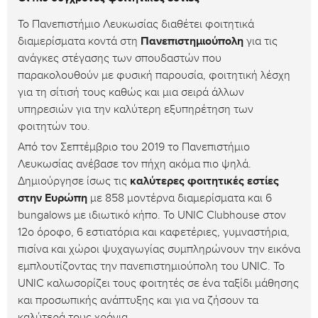
Το Πανεπιστήμιο Λευκωσίας διαθέτει φοιτητικά
διαμερίσματα κοντά στη
Πανεπιστημιούπολη
για τις
ανάγκες στέγασης των σπουδαστών που
παρακολουθούν με φυσική παρουσία, φοιτητική λέσχη
για τη σίτισή τους καθώς και μια σειρά άλλων
υπηρεσιών για την καλύτερη εξυπηρέτηση των
φοιτητών του.
Από τον Σεπτέμβριο του 2019 το Πανεπιστήμιο
Λευκωσίας ανέβασε τον πήχη ακόμα πιο ψηλά.
Δημιούργησε ίσως τις
καλύτερες φοιτητικές εστίες
στην Ευρώπη
με 858 μοντέρνα διαμερίσματα και 6
bungalows με ιδιωτικό κήπο. To UNIC Clubhouse στον
12ο όροφο, 6 εστιατόρια και καφετέριες, γυμναστήρια,
πισίνα και χώροι ψυχαγωγίας συμπληρώνουν την εικόνα
εμπλουτίζοντας την πανεπιστημιούπολη του UNIC. Το
UNIC καλωσορίζει τους φοιτητές σε ένα ταξίδι μάθησης
και προσωπικής ανάπτυξης και για να ζήσουν τα
καλύτερά τους χρόνια.