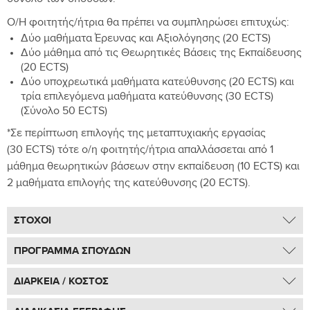
σύνολο των σπουδών.
Ο/Η φοιτητής/ήτρια θα πρέπει να συμπληρώσει επιτυχώς:
Δύο μαθήματα Έρευνας και Αξιολόγησης (20 ECTS)
Δύο μάθημα από τις Θεωρητικές Βάσεις της Εκπαίδευσης
(20 ECTS)
Δύο υποχρεωτικά μαθήματα κατεύθυνσης (20 ECTS) και
τρία επιλεγόμενα μαθήματα κατεύθυνσης (30 ECTS)
(Σύνολο 50 ECTS)
*Σε περίπτωση επιλογής της μεταπτυχιακής εργασίας
(30 ECTS) τότε ο/η φοιτητής/ήτρια απαλλάσσεται από 1
μάθημα θεωρητικών βάσεων στην εκπαίδευση (10 ECTS) και
2 μαθήματα επιλογής της κατεύθυνσης (20 ECTS).
ΣΤΟΧΟΙ
Με την επιτυχή ολοκλήρωση του προγράμματος, οι
ΠΡΟΓΡΑΜΜΑ ΣΠΟΥΔΩΝ
φοιτητές/ ήτριες θα είναι σε θέση:
ΔΟΜΗ ΠΡΟΓΡΑΜΜΑΤΟΣ
ΔΙΑΡΚΕΙΑ / ΚΟΣΤΟΣ
Να εμβαθύνουν στη βασική βιβλιογραφία της
εξειδίκευσης.
ΔΙΑΡΚΕΙΑ ΠΡΟΓΡΑΜΜΑΤΟΣ