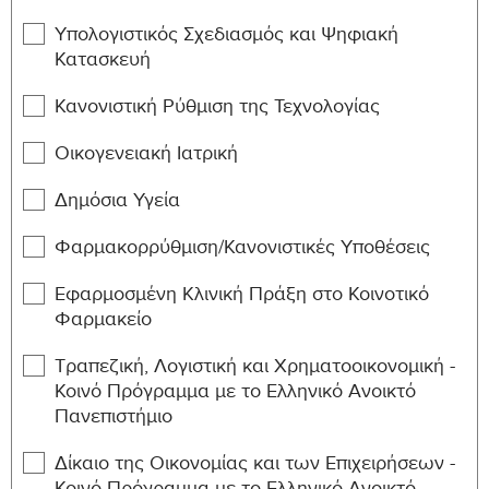
Υπολογιστικός Σχεδιασμός και Ψηφιακή
EDUC-
Μουσειοπαιδαγωγική
10
Κατασκευή
518DG
Κανονιστική Ρύθμιση της Τεχνολογίας
EDUC-
Αναλυτικό Πρόγραμμα Μουσικής:
10
537DG
Θεωρία και Σχολική Πρακτική
Οικογενειακή Ιατρική
Αναλυτικό Πρόγραμμα Εικαστικών
EDUC-
Δημόσια Υγεία
Τεχνών: Θεωρία και Σχολική
10
538DG
Πρακτική
Φαρμακορρύθμιση/Κανονιστικές Υποθέσεις
EDUC-
Τέχνες και Ποιότητα Ζωής
10
542DG
Εφαρμοσμένη Κλινική Πράξη στο Κοινοτικό
Φαρμακείο
EDUC-
Θεατρική Αγωγή και Γραμματισμός
10
646DG
Τραπεζική, Λογιστική και Χρηματοοικονομική -
Κοινό Πρόγραμμα με το Ελληνικό Ανοικτό
EDUC-
Θεατρική Αγωγή και Τέχνη της
10
Πανεπιστήμιο
648DG
Αφήγησης
Δίκαιο της Οικονομίας και των Επιχειρήσεων -
EDUC-
Εξατομικευμένη Μελέτη
10