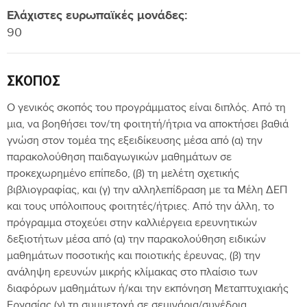
Ελάχιστες ευρωπαϊκές μονάδες:
90
ΣΚΟΠΌΣ
Ο γενικός σκοπός του προγράμματος είναι διπλός. Από τη
μια, να βοηθήσει τον/τη φοιτητή/ήτρια να αποκτήσει βαθιά
γνώση στον τομέα της εξειδίκευσης μέσα από (α) την
παρακολούθηση παιδαγωγικών μαθημάτων σε
προκεχωρημένο επίπεδο, (β) τη μελέτη σχετικής
βιβλιογραφίας, και (γ) την αλληλεπίδραση με τα Μέλη ΔΕΠ
και τους υπόλοιπους φοιτητές/ήτριες. Από την άλλη, το
πρόγραμμα στοχεύει στην καλλιέργεια ερευνητικών
δεξιοτήτων μέσα από (α) την παρακολούθηση ειδικών
μαθημάτων ποσοτικής και ποιοτικής έρευνας, (β) την
ανάληψη ερευνών μικρής κλίμακας στο πλαίσιο των
διαφόρων μαθημάτων ή/και την εκπόνηση Μεταπτυχιακής
Εργασίας (γ) τη συμμετοχή σε σεμινάρια/συνέδρια