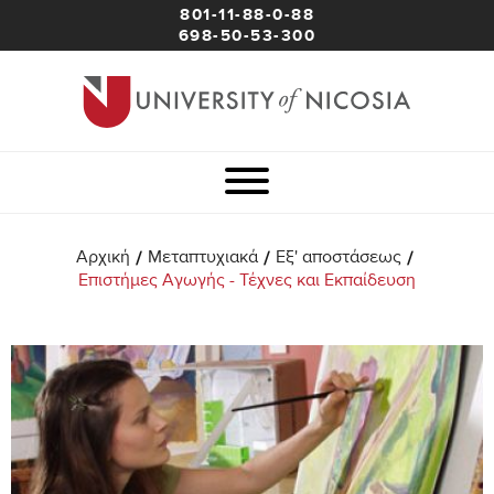
801-11-88-0-88
698-50-53-300
/
/
/
Αρχική
Μεταπτυχιακά
Εξ' αποστάσεως
Επιστήμες Αγωγής - Τέχνες και Εκπαίδευση