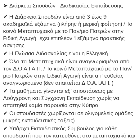
➤ Διάρκεια Σπουδών - Διαδικασίας Εκπαίδευσης
✔ Η Διάρκεια Σπουδών είναι από 3 έως 9
ακαδημαϊκά εξάμηνα (πλήρης ή μερική φοίτηση) / Το
κοινό Μεταπτυχιακό με το Παν/μιο Πατρών στην
Ειδική Αγωγή έχει επιπλέον 1 εξάμηνο πρακτικής
άσκησης
✔ H Γλώσσα Διδασκαλίας είναι η Ελληνική
✔ Όλα τα Μεταπτυχιακά είναι αναγνωρισμένα από
τον Δ.Ο.Α.Τ.Α.Π. / Το κοινό Μεταπτυχιακό με το Παν/
μιο Πατρών στην Ειδική Αγωγή είναι απ' ευθείας
αναγνωρισμένο (δεν απαιτείται Δ.Ο.Α.Τ.Α.Π. )
✔ Τα μαθήματα γίνονται εξ’ αποστάσεως με
Ασύγχρονη και Σύγχρονη Εκπαίδευση χωρίς να
απαιτηθεί καμία παρουσία στην Κύπρο
✔ Οι σπουδαστές χωρίζονται σε ολιγομελείς ομάδες
(μικρές εκπαιδευτικές τάξεις)
✔ Υπάρχει Εκπαιδευτικός Σύμβουλος για κάθε
σπουδαστή που τον κατευθύνει στο μεταπτυχιακό και