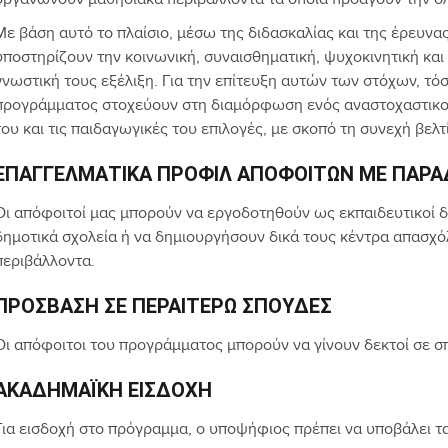
οργανώνουν μαθησιακά περιβάλλοντα τα οποία προάγουν την 
Με βάση αυτό το πλαίσιο, μέσω της διδασκαλίας και της έρευνας,
υποστηρίζουν την κοινωνική, συναισθηματική, ψυχοκινητική και
γνωστική τους εξέλιξη. Για την επίτευξη αυτών των στόχων, τό
προγράμματος στοχεύουν στη διαμόρφωση ενός αναστοχαστικού 
του και τις παιδαγωγικές του επιλογές, με σκοπό τη συνεχή βελ
ΕΠΑΓΓΕΛΜΑΤΙΚΆ ΠΡΟΦΊΛ ΑΠΟΦΟΊΤΩΝ ΜΕ ΠΑΡΑ
Οι απόφοιτοί μας μπορούν να εργοδοτηθούν ως εκπαιδευτικοί δ
δημοτικά σχολεία ή να δημιουργήσουν δικά τους κέντρα απασχό
περιβάλλοντα.
ΠΡΌΣΒΑΣΗ ΣΕ ΠΕΡΑΙΤΈΡΩ ΣΠΟΥΔΈΣ
Οι απόφοιτοι του προγράμματος μπορούν να γίνουν δεκτοί σε 
ΑΚΑΔΗΜΑΪΚΉ ΕΙΣΔΟΧΉ
Για εισδοχή στο πρόγραμμα, ο υποψήφιος πρέπει να υποβάλει τ