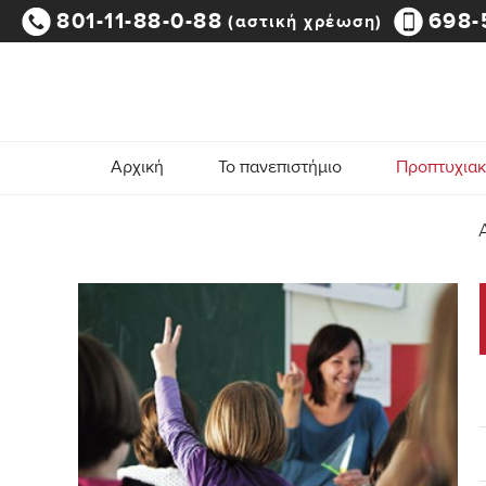
801-11-88-0-88
698-
(αστική χρέωση)
Αρχική
Το πανεπιστήμιο
Προπτυχια