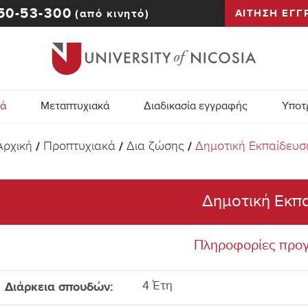
50-53-300
(από κινητό)
ΑΙΤΗΣΗ ΕΓΓ
κά
Μεταπτυχιακά
Διαδικασία εγγραφής
Υποτ
Αρχική
Προπτυχιακά
Δια ζώσης
Δημοτική Εκπαίδευσ
/
/
/
Δημοτική Εκπ
Πληροφορίες προ
Διάρκεια σπουδών:
4 Έτη