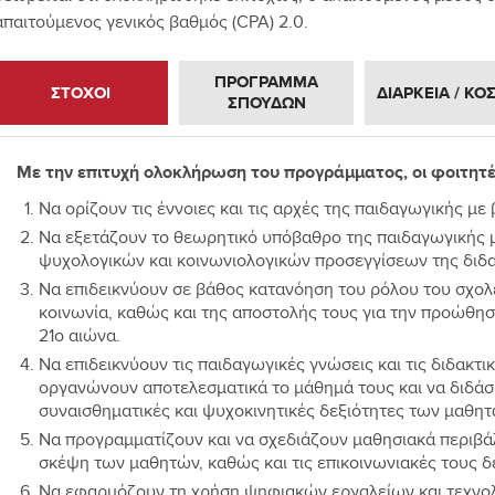
απαιτούμενος γενικός βαθμός (CPA) 2.0.
ΠΡΟΓΡΑΜΜΑ
ΣΤΟΧΟΙ
ΔΙΑΡΚΕΙΑ / ΚΟ
ΣΠΟΥΔΩΝ
Με την επιτυχή ολοκλήρωση του προγράμματος, οι φοιτητές
Να ορίζουν τις έννοιες και τις αρχές της παιδαγωγικής με
Να εξετάζουν το θεωρητικό υπόβαθρο της παιδαγωγικής μ
ψυχολογικών και κοινωνιολογικών προσεγγίσεων της διδα
Να επιδεικνύουν σε βάθος κατανόηση του ρόλου του σχολε
κοινωνία, καθώς και της αποστολής τους για την προώθ
21ο αιώνα.
Να επιδεικνύουν τις παιδαγωγικές γνώσεις και τις διδακτι
οργανώνουν αποτελεσματικά το μάθημά τους και να διδάσ
συναισθηματικές και ψυχοκινητικές δεξιότητες των μαθητ
Να προγραμματίζουν και να σχεδιάζουν μαθησιακά περιβάλ
σκέψη των μαθητών, καθώς και τις επικοινωνιακές τους δ
Να εφαρμόζουν τη χρήση ψηφιακών εργαλείων και τεχνολ