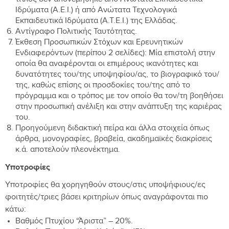
τίτλος δεν απονεμήθηκε από Ανώτατα Εκπαιδευτικά
Ιδρύματα (Α.Ε.Ι.) ή από Ανώτατα Τεχνολογικά
Εκπαιδευτικά Ιδρύματα (Α.Τ.Ε.Ι.) της Ελλάδας.
Αντίγραφο Πολιτικής Ταυτότητας.
Έκθεση Προσωπικών Στόχων και Ερευνητικών
Ενδιαφερόντων (περίπου 2 σελίδες): Μία επιστολή στην
οποία θα αναφέρονται οι επιμέρους ικανότητες και
δυνατότητες του/της υποψηφίου/ας, το βιογραφικό του/
της, καθώς επίσης οι προσδοκίες του/της από το
πρόγραμμα και ο τρόπος με τον οποίο θα τον/τη βοηθήσει
στην προσωπική ανέλιξη και στην ανάπτυξη της καριέρας
του.
Προηγούμενη διδακτική πείρα και άλλα στοιχεία όπως
άρθρα, μονογραφίες, βραβεία, ακαδημαϊκές διακρίσεις
κ.ά. αποτελούν πλεονέκτημα.
Υποτροφίες
Υποτροφίες θα χορηγηθούν στους/στις υποψήφιους/ες
φοιτητές/τριες βάσει κριτηρίων όπως αναγράφονται πιο
κάτω:
Βαθμός Πτυχίου “Άριστα” – 20%.