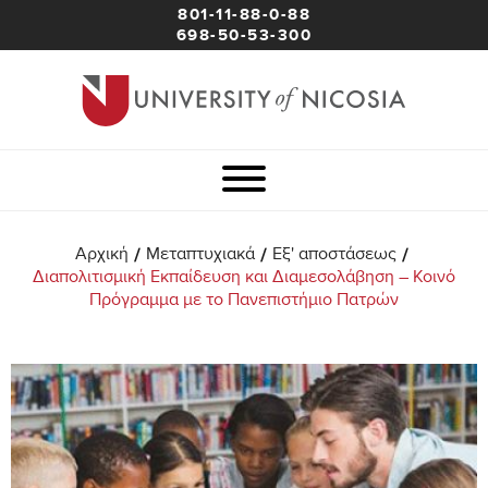
801-11-88-0-88
698-50-53-300
/
/
/
Αρχική
Μεταπτυχιακά
Εξ' αποστάσεως
Διαπολιτισμική Εκπαίδευση και Διαμεσολάβηση – Κοινό
Πρόγραμμα με το Πανεπιστήμιο Πατρών