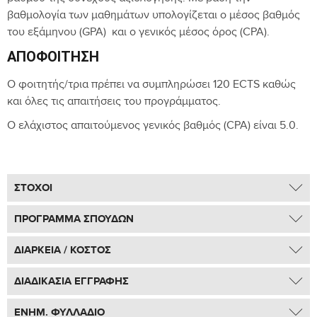
βαθμολογία των μαθημάτων υπολογίζεται ο μέσος βαθμός
του εξάμηνου (GPA) και ο γενικός μέσος όρος (CPA).
ΑΠΟΦΟΊΤΗΣΗ
Ο φοιτητής/τρια πρέπει να συμπληρώσει 120 ECTS καθώς
και όλες τις απαιτήσεις του προγράμματος.
Ο ελάχιστος απαιτούμενος γενικός βαθμός (CPA) είναι 5.0.
ΣΤΟΧΟΙ
Με την επιτυχή ολοκλήρωση του προγράμματος, οι
ΠΡΟΓΡΑΜΜΑ ΣΠΟΥΔΩΝ
φοιτητές/τριες θα είναι σε θέση:
ΔΟΜΗ ΠΡΟΓΡΑΜΜΑΤΟΣ
ΔΙΑΡΚΕΙΑ / ΚΟΣΤΟΣ
Να καταστούν πλέον ενήμεροι/ες και
ευαισθητοποιημένοι/ες σε θεμελιώδεις έννοιες, αρχές
ΔΙΑΡΚΕΙΑ ΠΡΟΓΡΑΜΜΑΤΟΣ
ΔΙΑΔΙΚΑΣΙΑ ΕΓΓΡΑΦΗΣ
και μοντέλα της Διαπολιτισμικής Εκπαίδευσης και
ΔΙΑΠΟΛΙΤΙΣΜΙΚΗ ΕΚΠΑΙΔΕΥΣΗ ΚΑΙ ΔΙΑΜΕΣΟΛΑΒΗΣΗ
Διαμεσολάβησης.
Ο φοιτητής θα πρέπει να ολοκληρώσει 30 πιστωτικές
ΔΙΑΔΙΚΑΣΙΑ ΕΓΓΡΑΦΗΣ
ΕΝΗΜ. ΦΥΛΛΑΔΙΟ