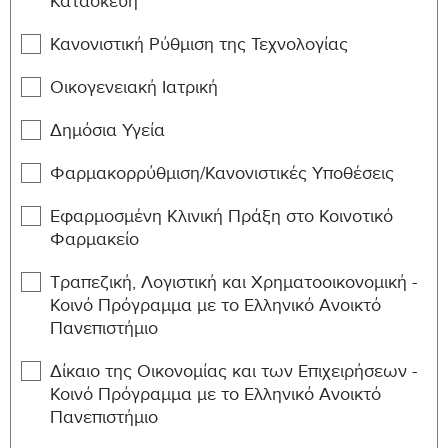
Εκπαίδευσης
Κατασκευή
EDUGI-
Κανονιστική Ρύθμιση της Τεχνολογίας
Εκπαιδευτική Ψυχολογία
10
501
Οικογενειακή Ιατρική
EDUGI-
Κοινωνιολογία της
10
502
Εκπαίδευσης
Δημόσια Υγεία
Section: E – Μεταπτυχιακή Διατριβή
Φαρμακορρύθμιση/Κανονιστικές Υποθέσεις
Min. ECTS Credits: 30 Max. ECTS Credits: 30
Εφαρμοσμένη Κλινική Πράξη στο Κοινοτικό
Notes: Σε περίπτωση που οι φοιτητές επιλέξουν την
Φαρμακείο
εκπόνηση Μεταπτυχιακής Διατριβής απαλλάσσονται
Τραπεζική, Λογιστική και Χρηματοοικονομική -
από 3 μαθήματα περιορισμένης επιλογής.
Κοινό Πρόγραμμα με το Ελληνικό Ανοικτό
Course ID
Course Title
ECTS Credits
Πανεπιστήμιο
EDUGI-699
Μεταπτυχιακή Διατριβή
30
Δίκαιο της Οικονομίας και των Επιχειρήσεων -
Κοινό Πρόγραμμα με το Ελληνικό Ανοικτό
Section: F – Πρακτική Άσκηση
Πανεπιστήμιο
Min. ECTS Credits: 30 Max. ECTS Credits: 30