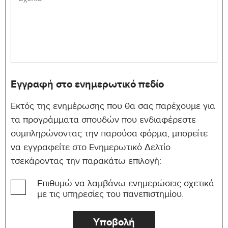
COMP-
Computer Fundamentals
6
151
Business Software
MIS-151
6
Applications
MIS-215
Project Management
6
Εγγραφή στο ενημερωτικό πεδίο
Technologies for the Social
MIS-220
6
Web
Εκτός της ενημέρωσης που θα σας παρέχουμε για
MULT-
τα προγράμματα σπουδών που ενδιαφέρεστε
Introduction to Multimedia
6
160
συμπληρώνοντας την παρούσα φόρμα, μπορείτε
να εγγραφείτε στο Ενημερωτικό Δελτίο
Section: F Mathematics Electives
τσεκάροντας την παρακάτω επιλογή:
ECTS: Min. 24 Max. 24
Course
Επιθυμώ να λαμβάνω ενημερώσεις σχετικά
ECTS
Course Title
ID
Credits
με τις υπηρεσίες του πανεπιστημίου.
IMGT-
Quantitative Methods
6
486