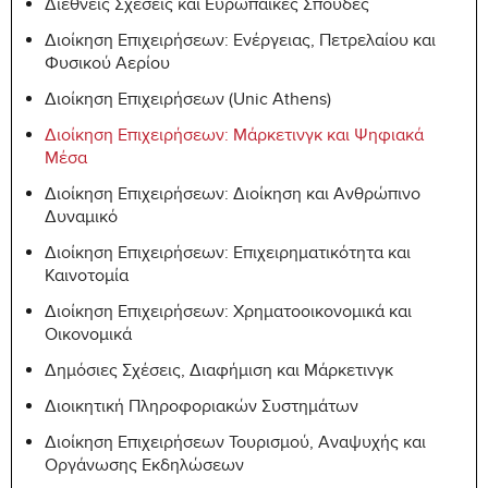
Διεθνείς Σχέσεις και Ευρωπαϊκές Σπουδές
257
Politics
Διοίκηση Επιχειρήσεων: Ενέργειας, Πετρελαίου και
HIST-
The US and World History Since
6
Φυσικού Aερίου
265
1945
Διοίκηση Επιχειρήσεων (Unic Athens)
MUCT-
Music Appreciation
6
Διοίκηση Επιχειρήσεων: Μάρκετινγκ και Ψηφιακά
107
Μέσα
MUCT-
Διοίκηση Επιχειρήσεων: Διοίκηση και Ανθρώπινο
Fundamentals of Music
6
110
Δυναμικό
Διοίκηση Επιχειρήσεων: Επιχειρηματικότητα και
PHIL-
Introduction to Philosophy
6
Καινοτομία
101
Διοίκηση Επιχειρήσεων: Χρηματοοικονομικά και
PSCI-
Οικονομικά
American National Government
6
101
Δημόσιες Σχέσεις, Διαφήμιση και Μάρκετινγκ
PSY-
General Psychology I
6
Διοικητική Πληροφοριακών Συστημάτων
110
Διοίκηση Επιχειρήσεων Τουρισμού, Αναψυχής και
PSY-111
General Psychology II
6
Οργάνωσης Εκδηλώσεων