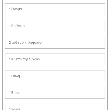
Business Communications
6
231
BADM-
Technical Writing and Research
6
332
COMM-
Business and Professional
6
200
Communication
ENGL-
English Composition
6
101
Section: E Computer Electives
ECTS: Min. 12 Max. 12
Notes: Or any other COMP-, MIS-, or MULT- course
Course
ECTS
Course Title
ID
Credits
COMP-
Digital Literacy
6
101