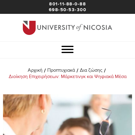
801-11-88-0-88
698-50-53-300
/
/
/
Αρχική
Προπτυχιακά
Δια ζώσης
Διοίκηση Επιχειρήσεων: Μάρκετινγκ και Ψηφιακά Μέσα