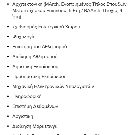
ANTH-
Αρχιτεκτονική (MArch, Ενοποιημένος Τίτλος Σπουδών
Cultural Anthropology
6
105
Μεταπτυχιακού Επιπέδου, 5 Έτη / BAArch, Πτυχίο, 4
Έτη)
ART-
Introduction to Visual Arts
6
Σχεδιασμός Εσωτερικού Χώρου
110
Ψυχολογία
ART-111
Greek Art
6
Επιστήμη του Αθλητισμού
ENGL-
Western World Literature and
Διοίκηση Αθλητισμού
6
102
Composition
Δημοτική Εκπαίδευση
ESCI-
Society and Environment
6
Προδημοτική Εκπαίδευση
200
Μηχανική Ηλεκτρονικών Υπολογιστών
EUS-
Modern European History and
6
Πληροφορική
103
Politics
Επιστήμη Δεδομένων
HIST-
World History to 1500
6
Λογιστική
201
Διοίκηση Μάρκετινγκ
HIST-
Modern Cypriot History and
6