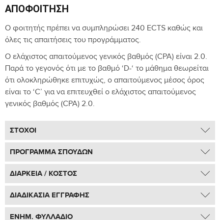
ΑΠΟΦΟΊΤΗΣΗ
Ο φοιτητής πρέπει να συμπληρώσει 240 ECTS καθώς και
όλες τις απαιτήσεις του προγράμματος.
Ο ελάχιστος απαιτούμενος γενικός βαθμός (CPA) είναι 2.0.
Παρά το γεγονός ότι με το βαθμό ‘D-‘ το μάθημα θεωρείται
ότι ολοκληρώθηκε επιτυχώς, ο απαιτούμενος μέσος όρος
είναι το ‘C’ για να επιτευχθεί ο ελάχιστος απαιτούμενος
γενικός βαθμός (CPA) 2.0.
ΣΤΟΧΟΙ
Με την επιτυχή ολοκλήρωση του προγράμματος, οι
ΠΡΟΓΡΑΜΜΑ ΣΠΟΥΔΩΝ
φοιτητές θα είναι σε θέση να:
ΠΕΡΙΕΧΟΜΕΝΟ ΠΡΟΓΡΑΜΜΑΤΟΣ
ΔΙΑΡΚΕΙΑ / ΚΟΣΤΟΣ
Εφαρμόζουν εννοιολογικές αρχές, μεθόδους και
εργαλεία για την επίλυση προβλημάτων που
ΔΙΑΡΚΕΙΑ / ΚΟΣΤΟΣ
ΔΙΑΔΙΚΑΣΙΑ ΕΓΓΡΑΦΗΣ
σχετίζονται με τη Διοίκηση Επιχειρήσεων.
ΔΙΟΙΚΗΣΗ ΕΠΙΧΕΙΡΗΣΕΩΝ: ΜΑΡΚΕΤΙΝΓΚ ΚΑΙ ΨΗΦΙΑΚΑ
Συζητούν επιχειρηματικές ιδέες εμπεριστατωμένα και
ΔΙΑΔΙΚΑΣΙΑ ΕΓΓΡΑΦΗΣ
ΕΝΗΜ. ΦΥΛΛΑΔΙΟ