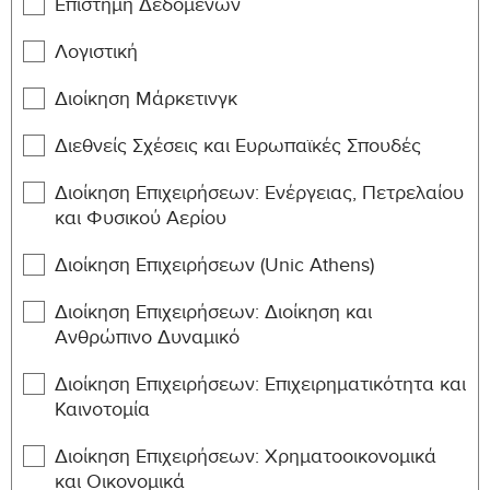
Επιστήμη Δεδομένων
MKTG-
Social Media Marketing
6
Λογιστική
301
Διοίκηση Μάρκετινγκ
MKTG-
CSR and Sustainable Marketing
6
331
Διεθνείς Σχέσεις και Ευρωπαϊκές Σπουδές
MKTG-
Omnichannel Retailing
6
Διοίκηση Επιχειρήσεων: Ενέργειας, Πετρελαίου
370
και Φυσικού Aερίου
MKTG-
Marketing of Services
6
380
Διοίκηση Επιχειρήσεων (Unic Athens)
MKTG-
Διοίκηση Επιχειρήσεων: Διοίκηση και
Digital Marketing
6
390
Ανθρώπινο Δυναμικό
MKTG-
Marketing Research and Data
Διοίκηση Επιχειρήσεων: Επιχειρηματικότητα και
6
396
Analytics
Καινοτομία
MKTG-
Integrated Marketing
Διοίκηση Επιχειρήσεων: Χρηματοοικονομικά
6
397
Communications
και Οικονομικά