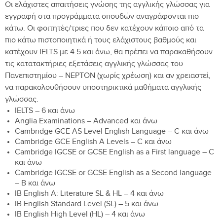
Οι ελάχιστες απαιτήσεις γνώσης της αγγλικής γλώσσας για
εγγραφή στα προγράμματα σπουδών αναγράφονται πιο
κάτω. Οι φοιτητές/τριες που δεν κατέχουν κάποιο από τα
πιο κάτω πιστοποιητικά ή τους ελάχιστους βαθμούς και
κατέχουν IELTS με 4.5 και άνω, θα πρέπει να παρακαθήσουν
τις κατατακτήριες εξετάσεις αγγλικής γλώσσας του
Πανεπιστημίου – NEPTON (χωρίς χρέωση) και αν χρειαστεί,
να παρακολουθήσουν υποστηρικτικά μαθήματα αγγλικής
γλώσσας.
IELTS – 6 και άνω
Anglia Examinations – Advanced και άνω
Cambridge GCE AS Level English Language – C και άνω
Cambridge GCE English A Levels – C και άνω
Cambridge IGCSE or GCSE English as a First language – C
και άνω
Cambridge IGCSE or GCSE English as a Second language
– B και άνω
IB English A: Literature SL & HL – 4 και άνω
IB English Standard Level (SL) – 5 και άνω
IB English High Level (HL) – 4 και άνω