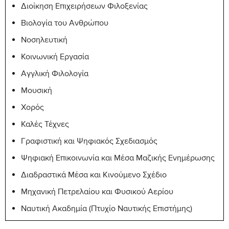
Διοίκηση Επιχειρήσεων Φιλοξενίας
PSY-
Social Psychology
6
210
Βιολογία του Ανθρώπου
SOC-
Νοσηλευτική
Principles of Sociology
6
101
Κοινωνική Εργασία
UNIC-
Αγγλική Φιλολογία
University Experience
6
100
Μουσική
Χορός
Καλές Τέχνες
Γραφιστική και Ψηφιακός Σχεδιασμός
Ψηφιακή Επικοινωνία και Μέσα Μαζικής Ενημέρωσης
Διαδραστικά Μέσα και Κινούμενο Σχέδιο
Μηχανική Πετρελαίου και Φυσικού Αερίου
Ναυτική Ακαδημία (Πτυχίο Ναυτικής Επιστήμης)