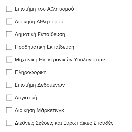
Ευκρινές φωτοαντίγραφο αστυνομικής ταυτότητας
MENG-
Επιστήμη του Αθλητισμού
Mechanical Engineering Design
6
310
Διοίκηση Αθλητισμού
MENG-
Manufacturing Processes
6
312
Δημοτική Εκπαίδευση
MENG-
Mechanical Measurements and
Προδημοτική Εκπαίδευση
6
314
Instrumentation
Μηχανική Ηλεκτρονικών Υπολογιστών
MENG-
System Dynamics and Vibrations
6
340
Πληροφορική
MENG-
Επιστήμη Δεδομένων
Systems and Control Engineering
6
342
Λογιστική
MENG-
Machine Elements
6
350
Διοίκηση Μάρκετινγκ
MENG-
Διεθνείς Σχέσεις και Ευρωπαϊκές Σπουδές
Internal Combustion Engines
6
430