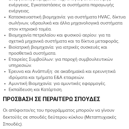
ενέργειας, Εγκαταστάσεις αι συστήματα παραγωγής
ενέργειας.
Κατασκευαστική βιομηχανία: για συστήματα HVAC, δίκτυα
σωλήνων, υδραυλικά και άλλα μηχανολογικά συστήματα
στον κτηριακό τομέα.
Βιομηχανία πετρελαίου και φυσικού αερίου: για τα
σχετικά μηχανικά συστήματα και τα δίκτυα μεταφοράς.
Βιοϊατρική βιομηχανία: για ιατρικές συσκευές και
προσθετικά συστήματα.
Εταιρείες Συμβούλων: για παροχή συμβουλευτικών
υπηρεσιών.
Έρευνα και Ανάπτυξη: σε ακαδημαϊκά και ερευνητικά
ιδρύματα και τμήματα Ε&Α εταιρειών.
Αμυντική Βιομηχανία: για αμυντικές εφαρμογές.
Εκπαίδευση και Κατάρτιση.
ΠΡΌΣΒΑΣΗ ΣΕ ΠΕΡΑΙΤΈΡΩ ΣΠΟΥΔΈΣ
Οι απόφοιτοι/ες του προγράμματος μπορούν να γίνουν
δεκτοί/ές σε σπουδές δεύτερου κύκλου (Μεταπτυχιακές
Σπουδές).