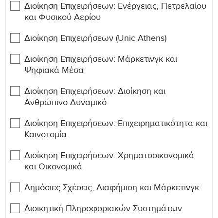
Διοίκηση Επιχειρήσεων: Ενέργειας, Πετρελαίου
MENG-
Energy Conversion Systems
6
και Φυσικού Aερίου
482
Διοίκηση Επιχειρήσεων (Unic Athens)
MENG-
Capstone Design Project I
6
494
Διοίκηση Επιχειρήσεων: Μάρκετινγκ και
Ψηφιακά Μέσα
MENG-
Capstone Design Project II
12
496
Διοίκηση Επιχειρήσεων: Διοίκηση και
Ανθρώπινο Δυναμικό
SECTION: B MAJOR ELECTIVES
Διοίκηση Επιχειρήσεων: Επιχειρηματικότητα και
Καινοτομία
Min. ECTS Credits: 36 Max. ECTS Credits: 36
Course
ECTS
Διοίκηση Επιχειρήσεων: Χρηματοοικονομικά
Course Title
ID
Credits
και Οικονομικά
MENG-
Introduction to Space Environment
Δημόσιες Σχέσεις, Διαφήμιση και Μάρκετινγκ
6
324
and Spacecraft Engineering
Διοικητική Πληροφοριακών Συστημάτων
MENG-