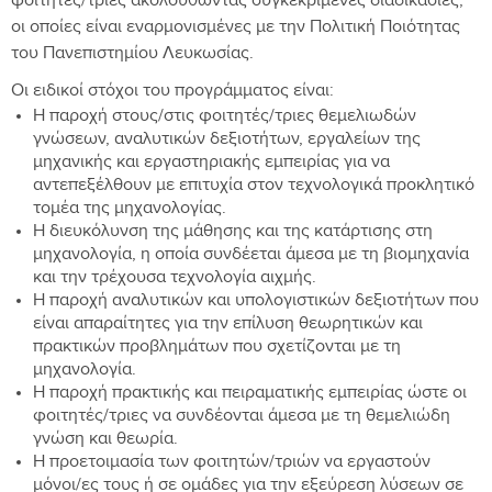
φοιτητές/τριες ακολουθώντας συγκεκριμένες διαδικασίες,
οι οποίες είναι εναρμονισμένες με την Πολιτική Ποιότητας
του Πανεπιστημίου Λευκωσίας.
Οι ειδικοί στόχοι του προγράμματος είναι:
Η παροχή στους/στις φοιτητές/τριες θεμελιωδών
γνώσεων, αναλυτικών δεξιοτήτων, εργαλείων της
μηχανικής και εργαστηριακής εμπειρίας για να
αντεπεξέλθουν με επιτυχία στον τεχνολογικά προκλητικό
τομέα της μηχανολογίας.
Η διευκόλυνση της μάθησης και της κατάρτισης στη
μηχανολογία, η οποία συνδέεται άμεσα με τη βιομηχανία
και την τρέχουσα τεχνολογία αιχμής.
Η παροχή αναλυτικών και υπολογιστικών δεξιοτήτων που
είναι απαραίτητες για την επίλυση θεωρητικών και
πρακτικών προβλημάτων που σχετίζονται με τη
μηχανολογία.
Η παροχή πρακτικής και πειραματικής εμπειρίας ώστε οι
φοιτητές/τριες να συνδέονται άμεσα με τη θεμελιώδη
γνώση και θεωρία.
Η προετοιμασία των φοιτητών/τριών να εργαστούν
μόνοι/ες τους ή σε ομάδες για την εξεύρεση λύσεων σε