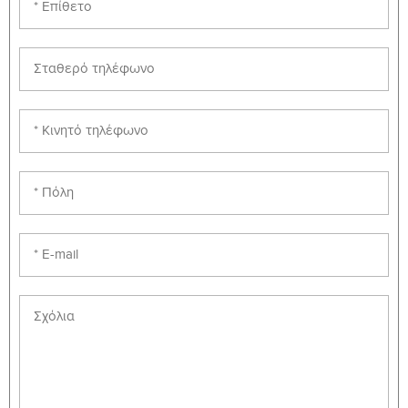
MENG-
Corrosion Engineering
6
472
MENG-
Water Engineering and Desalination
6
480
MENG-
Environmental Pollution
6
484
MENG-
Alternative Energy Systems
6
486
MENG-
Special Topics in Mechanical
6
490
Engineering
MENG-
Internship
6
491
SECTION: C MATH REQUIREMENTS