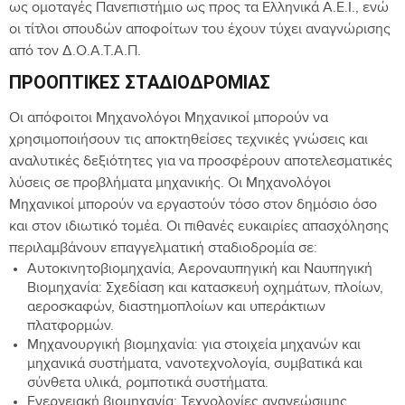
ως ομοταγές Πανεπιστήμιο ως προς τα Ελληνικά Α.Ε.Ι., ενώ
οι τίτλοι σπουδών αποφοίτων του έχουν τύχει αναγνώρισης
από τον Δ.Ο.Α.Τ.Α.Π.
ΠΡΟΟΠΤΙΚΈΣ ΣΤΑΔΙΟΔΡΟΜΊΑΣ
Οι απόφοιτοι Μηχανολόγοι Μηχανικοί μπορούν να
χρησιμοποιήσουν τις αποκτηθείσες τεχνικές γνώσεις και
αναλυτικές δεξιότητες για να προσφέρουν αποτελεσματικές
λύσεις σε προβλήματα μηχανικής. Οι Μηχανολόγοι
Μηχανικοί μπορούν να εργαστούν τόσο στον δημόσιο όσο
και στον ιδιωτικό τομέα. Οι πιθανές ευκαιρίες απασχόλησης
περιλαμβάνουν επαγγελματική σταδιοδρομία σε:
Αυτοκινητοβιομηχανία, Αεροναυπηγική και Ναυπηγική
Βιομηχανία: Σχεδίαση και κατασκευή οχημάτων, πλοίων,
αεροσκαφών, διαστημοπλοίων και υπεράκτιων
πλατφορμών.
Μηχανουργική βιομηχανία: για στοιχεία μηχανών και
μηχανικά συστήματα, νανοτεχνολογία, συμβατικά και
σύνθετα υλικά, ρομποτικά συστήματα.
Ενεργειακή βιομηχανία: Τεχνολογίες ανανεώσιμης