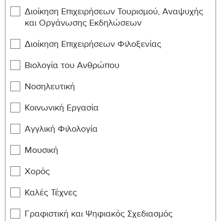
Welding
6
410
Διοίκηση Επιχειρήσεων Τουρισμού, Αναψυχής
και Οργάνωσης Εκδηλώσεων
MENG-
Industrial Production Engineering
6
412
Διοίκηση Επιχειρήσεων Φιλοξενίας
MENG-
Biomechanics
6
Βιολογία του Ανθρώπου
420
Νοσηλευτική
MENG-
Biomaterials
6
422
Κοινωνική Εργασία
MENG-
Spacecraft Platform Subsystems
6
Αγγλική Φιλολογία
424
Engineering
MENG-
Μουσική
Automotive Engineering
6
432
Χορός
MENG-
Vehicle Dynamics
6
434
Καλές Τέχνες
MENG-
Γραφιστική και Ψηφιακός Σχεδιασμός
Mechatronics and Robotics
6