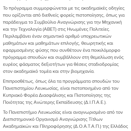
Το πρόγραμμα συμμορφώνεται με τις ακαδημαϊκές οδηγίες
που ορίζονται από διεθνείς φορείς πιστοποίησης, όπως για
παράδειγμα το Συμβούλιο Αναγνώρισης για την Μηχανική
και την Τεχνολογία (ABET) στις Ηνωμένες Πολιτείες.
Περιλαμβάνει έναν σημαντικό αριθμό υποχρεωτικών
μαθημάτων και μαθημάτων επιλογής, θεωρητικής και
εφαρμοσμένης φύσης που συνθέτουν ένα ποικιλόμορφο
πρόγραμμα σπουδών και συμβάλλουν στη θεμελίωση ενός
ευρέος φάσματος δεξιοτήτων για θέσεις σταδιοδρομίας
στον ακαδημαϊκό τομέα και στην βιομηχανία.
Επιπροσθέτως, όπως όλα τα προγράμματα σπουδών του
Πανεπιστημίου Λευκωσίας, είναι πιστοποιημένο από τον
Κυπριακό Φορέα Διασφάλισης και Πιστοποίησης της
Ποιότητας της Ανώτερης Εκπαίδευσης (Δ.Ι.Π.Α.Ε.).
Το Πανεπιστήμιο Λευκωσίας είναι αναγνωρισμένο από τον
Διεπιστημονικό Οργανισμό Αναγνώρισης Τίτλων
Ακαδημαϊκών και Πληροφόρησης (Δ.Ο.Α.Τ.Α.Π.) της Ελλάδος