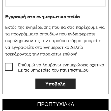
Min. ECTS Credits: 30 Max. ECTS Credits: 30
Εγγραφή στο ενημερωτικό πεδίο
ECTS
Course ID
Course Title
Credits
Εκτός της ενημέρωσης που θα σας παρέχουμε για
MATH-
τα προγράμματα σπουδών που ενδιαφέρεστε
Calculus I
6
195
συμπληρώνοντας την παρούσα φόρμα, μπορείτε
να εγγραφείτε στο Ενημερωτικό Δελτίο
MATH-
Calculus II
6
τσεκάροντας την παρακάτω επιλογή:
196
MATH-
Επιθυμώ να λαμβάνω ενημερώσεις σχετικά
Calculus III
6
276
με τις υπηρεσίες του πανεπιστημίου.
MATH-
Linear Algebra I
6
280
MATH-
Ordinary Differential
6
330
Equations
ΠΡΟΠΤΥΧΙΑΚΑ