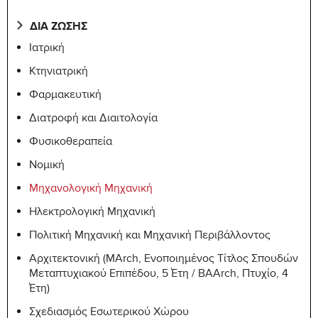
SECTION: D SCIENCE REQUIREMENTS
ΔΙΑ ΖΩΣΗΣ
Min. ECTS Credits: 16 Max. ECTS Credits: 16
Ιατρική
Κτηνιατρική
Course ID
Course Title
ECTS Credits
Φαρμακευτική
CHEM-106
General Chemistry
8
Διατροφή και Διαιτολογία
PHYS-150
General Physics I
8
Φυσικοθεραπεία
PHYS-160
General Physics II
8
Νομική
Μηχανολογική Μηχανική
SECTION: E BUSINESS ELECTIVES
Ηλεκτρολογική Μηχανική
Min. ECTS Credits: 6 Max. ECTS Credits: 6
Πολιτική Μηχανική και Μηχανική Περιβάλλοντος
Αρχιτεκτονική (MArch, Ενοποιημένος Τίτλος Σπουδών
Course
ECTS
Course Title
Μεταπτυχιακού Επιπέδου, 5 Έτη / BAArch, Πτυχίο, 4
ID
Credits
Έτη)
ENGR-
Σχεδιασμός Εσωτερικού Χώρου
Engineering Economy
6