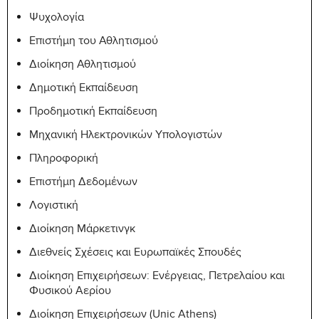
300
Ψυχολογία
ENTR-
Introduction to
6
Επιστήμη του Αθλητισμού
150
Entrepreneurship
Διοίκηση Αθλητισμού
MGT-281
Introduction to Management
6
Δημοτική Εκπαίδευση
Προδημοτική Εκπαίδευση
SECTION: F LANGUAGE REQUIREMENTS
Μηχανική Ηλεκτρονικών Υπολογιστών
Min. ECTS Credits: 6 Max. ECTS Credits: 6
Πληροφορική
ECTS
Επιστήμη Δεδομένων
Course ID
Course Title
Credits
Λογιστική
BADM-
Technical Writing and
Διοίκηση Μάρκετινγκ
6
332
Research
Διεθνείς Σχέσεις και Ευρωπαϊκές Σπουδές
Διοίκηση Επιχειρήσεων: Ενέργειας, Πετρελαίου και
SECTION: G UNALLOCATED COURSES
Φυσικού Aερίου
Min. ECTS Credits: 0 Max. ECTS Credits: 0
Διοίκηση Επιχειρήσεων (Unic Athens)