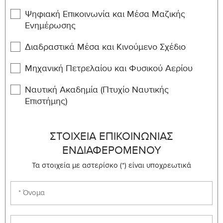
440
Ψηφιακή Επικοινωνία και Μέσα Μαζικής
MENG-
Ενημέρωσης
Introduction to Finite Elements
6
450
Διαδραστικά Μέσα και Κινούμενο Σχέδιο
MENG-
Stress Analysis
6
452
Μηχανική Πετρελαίου και Φυσικού Αερίου
MENG-
Ναυτική Ακαδημία (Πτυχίο Ναυτικής
Fatique and Failure Analysis
6
454
Επιστήμης)
MENG-
Compressible Flow
6
460
ΣΤΟΙΧΕΊΑ ΕΠΙΚΟΙΝΩΝΊΑΣ
MENG-
ΕΝΔΙΑΦΕΡΟΜΈΝΟΥ
Fluid Dynamics
6
462
Τα στοιχεία με αστερίσκο (*) είναι υποχρεωτικά
MENG-
Air-Conditioning and Refrigeration
6
464
MENG-
Composite Materials
6
470