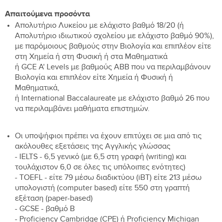
Απαιτούμενα προσόντα
Απολυτήριο Λυκείου με ελάχιστο βαθμό 18/20 (ή
Απολυτήριο ιδιωτικού σχολείου με ελάχιστο βαθμό 90%),
με παρόμοιους βαθμούς στην Βιολογία και επιπλέον είτε
στη Χημεία ή στη Φυσική ή στα Μαθηματικά
ή GCE A' Levels με βαθμούς ΑΒΒ που να περιλαμβάνουν
Βιολογία και επιπλέον είτε Χημεία ή Φυσική ή
Μαθηματικά,
ή International Baccalaureate με ελάχιστο βαθμό 26 που
να περιλαμβάνει μαθήματα επιστημών.
Οι υποψήφιοι πρέπει να έχουν επιτύχει σε μια από τις
ακόλουθες εξετάσεις της Αγγλικής γλώσσας
- IELTS - 6,5 γενικό (με 6,5 στη γραφή (writing) και
τουλάχιστον 6,0 σε όλες τις υπόλοιπες ενότητες)
- TOEFL - είτε 79 μέσω διαδικτύου (iBT) είτε 213 μέσω
υπολογιστή (computer based) είτε 550 στη γραπτή
εξέταση (paper-based)
- GCSE - βαθμό Β
- Proficiency Cambridge (CPE) ή Proficiency Michigan