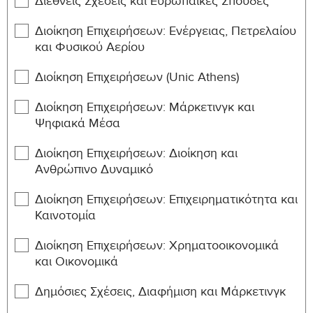
Διεθνείς Σχέσεις και Ευρωπαϊκές Σπουδές
MED-
Διοίκηση Επιχειρήσεων: Ενέργειας, Πετρελαίου
Microbiology and Virology
3
6
302
και Φυσικού Aερίου
MED-
Pharmacology
3
6
Διοίκηση Επιχειρήσεων (Unic Athens)
303
MED-
Διοίκηση Επιχειρήσεων: Μάρκετινγκ και
General Pathology
3
6
304
Ψηφιακά Μέσα
MED-
Integrated Clinical Practice
Διοίκηση Επιχειρήσεων: Διοίκηση και
3
6
305
III
Ανθρώπινο Δυναμικό
MED-
Physiology III
3
6
Διοίκηση Επιχειρήσεων: Επιχειρηματικότητα και
306
Καινοτομία
MED-
Immunology
3
6
307
Διοίκηση Επιχειρήσεων: Χρηματοοικονομικά
και Οικονομικά
MED-
Systematic Pharmacology I
3
6
308
Δημόσιες Σχέσεις, Διαφήμιση και Μάρκετινγκ