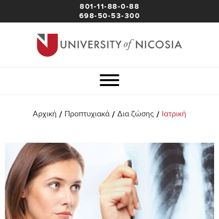
801-11-88-0-88
698-50-53-300
/
/
/
Αρχική
Προπτυχιακά
Δια ζώσης
Ιατρική