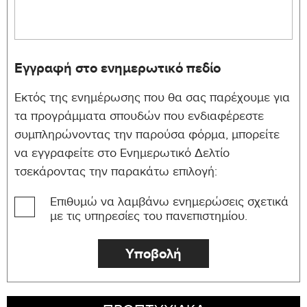
MED-
Internal Medicine
5
10
601
MED-
Εγγραφή στο ενημερωτικό πεδίο
General Surgery
5
10
602
Εκτός της ενημέρωσης που θα σας παρέχουμε για
MED-
Emergency Medicine &
5
10
603
Intensive Care
τα προγράμματα σπουδών που ενδιαφέρεστε
συμπληρώνοντας την παρούσα φόρμα, μπορείτε
MED-
Orthopaedics, Otorhinol. &
3
6
να εγγραφείτε στο Ενημερωτικό Δελτίο
604
Opthalmolog
τσεκάροντας την παρακάτω επιλογή:
MED-
Therapeutics and
2
4
605
Prescribing
Επιθυμώ να λαμβάνω ενημερώσεις σχετικά
με τις υπηρεσίες του πανεπιστημίου.
MED-
General Practice & Geriatric
5
10
606
Medicine
MED-
Elective Clinical
5
10
607
Attachment