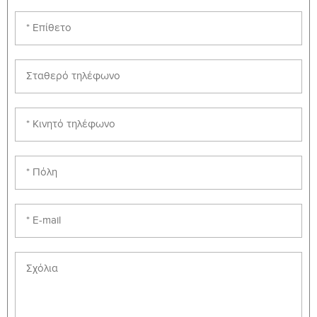
502
Breast Surg
Gastroenterology and GI
MED-
3
6
Surgery
503
MED-
Nephrology, Urology &
3
6
504
Transplant Surg
MED-
Rheumatology &
3
6
505
Dermatology/Plastic Sur
MED-
Neurology,Neurosurgery &
3
6
506
Palliative Ca
MED-
Psychiatry
4
8
507
MED-
Paediatrics
4
8
508
MED-
Obstetrics & Gynaecology
4
8
509