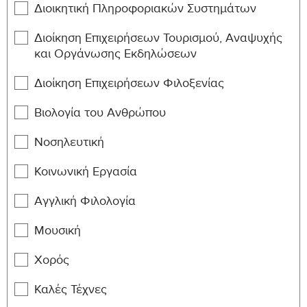
MED-
Systematic Pathology
3
6
Διοικητική Πληροφοριακών Συστημάτων
309
Διοίκηση Επιχειρήσεων Τουρισμού, Αναψυχής
MED-
Integrated Clinical Practice
3
6
και Οργάνωσης Εκδηλώσεων
310
IV
Διοίκηση Επιχειρήσεων Φιλοξενίας
Section: B - Phase II: Integrated Studies-Basic and
Βιολογία του Ανθρώπου
Clinical Sciences (Ο Φοιτητής οφείλει να συμπληρώσει
Νοσηλευτική
μαθήματα βαρύτητας 30 ECTS)
Κοινωνική Εργασία
Course
Credits
ECTS
Id
Αγγλική Φιλολογία
MED-
Haematology
3
6
Μουσική
401
Χορός
MED-
Systematic Pharmacology II
3
6
402
Καλές Τέχνες
MED-
Public Health and