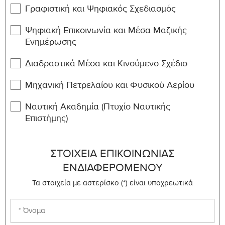
3
6
403
Preventive Medicine
Γραφιστική και Ψηφιακός Σχεδιασμός
MED-
Research Skills and
Ψηφιακή Επικοινωνία και Μέσα Μαζικής
6
12
404
Research Project
Ενημέρωσης
MED-
Integrated Clinical Practice
15
30
Διαδραστικά Μέσα και Κινούμενο Σχέδιο
405
V
Μηχανική Πετρελαίου και Φυσικού Αερίου
Section: C - Phase III: Clinical Studies
(Ο Φοιτητής
Ναυτική Ακαδημία (Πτυχίο Ναυτικής
οφείλει να συμπληρώσει μαθήματα βαρύτητας 120
Επιστήμης)
ECTS)
Course
ΣΤΟΙΧΕΊΑ ΕΠΙΚΟΙΝΩΝΊΑΣ
Credits
ECTS
Id
ΕΝΔΙΑΦΕΡΟΜΈΝΟΥ
Τα στοιχεία με αστερίσκο (*) είναι υποχρεωτικά
MED-
Cardiology,Cardiothoracic &
3
6
501
Vascul Sur
MED-
Respir Med,Thoracic Surg &
3
6